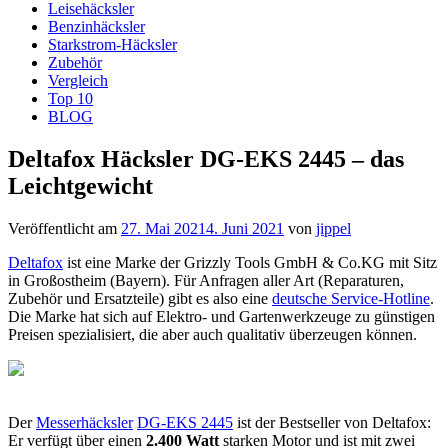
Leisehäcksler
Benzinhäcksler
Starkstrom-Häcksler
Zubehör
Vergleich
Top 10
BLOG
Deltafox Häcksler DG-EKS 2445 – das
Leichtgewicht
Veröffentlicht am
27. Mai 2021
4. Juni 2021
von
jippel
Deltafox
ist eine Marke der Grizzly Tools GmbH & Co.KG mit Sitz
in Großostheim (Bayern). Für Anfragen aller Art (Reparaturen,
Zubehör und Ersatzteile) gibt es also eine
deutsche Service-Hotline
.
Die Marke hat sich auf Elektro- und Gartenwerkzeuge zu günstigen
Preisen spezialisiert, die aber auch qualitativ überzeugen können.
Der
Messerhäcksler
DG-EKS 2445
ist der Bestseller von Deltafox:
Er verfügt über einen
2.400 Watt
starken Motor und ist mit zwei